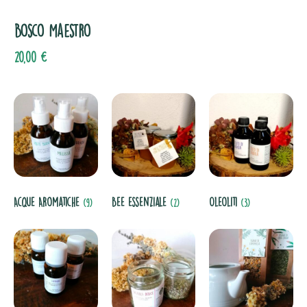
Bosco Maestro
20,00
€
Acque Aromatiche
Bee essenziale
Oleoliti
(9)
(2)
(3)