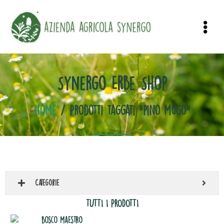
Synergo Erbe Shop
Home
/ Prodotti taggati “pino mugo”
Categorie
TUTTI I PRODOTTI