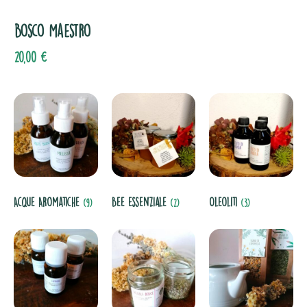
Bosco Maestro
20,00
€
Acque Aromatiche
Bee essenziale
Oleoliti
(9)
(2)
(3)