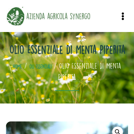
Olio Essenziale di Menta Piperita
/
/ Olio Essenziale di Menta
Home
Oli Essenziali
Piperita